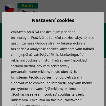
Kariéra
Ke stažení
Soupiska materiálu
Nastavení cookies
Walraven používá cookies a jim podobné
Menu
technologie. Používáme funkční cookies, abychom se
ujistili, že naše webové stránky fungují dobře a
bezpečně a analytické cookies, abychom vám nabídli
Úvod
»
Výrobky
»
Konstrukce na střechy
»
Střešní patky
»
co nejlepší uživatelský zážitek. Marketingové /
Podpůrný systém Walraven Yeti® 480
reklamní cookies umísťují třetí strany (například
sociální média), aby vám zobrazovaly
personalizované reklamy místo obecných.
Podpůrný systém
Umístěním těchto cookies mohou třetí strany
sledovat vaše chování na internetu, aby vám mohly
poskytnout relevantnější reklamy. Kliknutím na
Walraven Yeti® 480
„Souhlasím se všemi cookies“ souhlasíte s jejich
umístěním. Kliknutím na tlačítko „Nastavení“
pro instalace na střechách
změníte své preference.