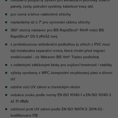
modulární podpůrný systém pro klimatizační jednotky, solární
panely, cesty, potrubní systémy, kabelové trasy atd.
pro rovné a lehce nakloněné střechy
nastavitelný až o 7° pro vyrovnání sklonu střechy
360° otočný nástavec pro BIS RapidStrut® 41x41 nebo BIS
RapidStrut® DS 5 (41x52 mm)
s protiskluzovou antivibrační podložkou (u střech z PVC musí
být instalována separační vrstva, která chrání před migrací
změkčovadel - viz Walraven BIS Yeti® Triplex podložka)
s volitelnými zátěžovými bloky pro zvýšení hmotnosti / stability
výlisky vyrobeny z WPC, kompozitní recyklovaný plast a dřevní
drť
odolné vůči UV záření a chemickým vlivům
redukce zvuku podle normy EN ISO 10140-1 a EN ISO 10140-3
až 31 dB(A)
odolnost proti UV záření podle EN ISO 16474-3: 2014-02 -
kvalifikovano ITB