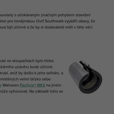
 souvisely s očekávaným značným pohybem stavební
ktor pro londýnskou čtvrť Southwark vyjádřil obavy, že
í být účinné a že by si dodavatelé měli v této věci
bí ve stoupačkách bylo třeba
 požárního uzávěru bude účinné.
ubí, aniž by došlo k jeho selhání, a
umístěných velmi blízko sebe.
r
Walraven
Pacifyre® MKII
na jiném
 může vyhovovat. Na základě toho se