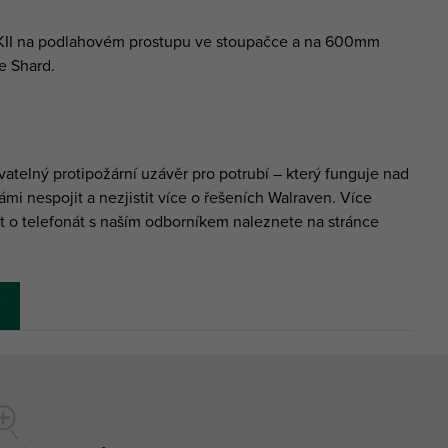
 MKII na podlahovém prostupu ve stoupačce a na 600mm
e Shard.
ovatelný protipožární uzávěr pro potrubí – který funguje nad
i nespojit a nezjistit více o řešeních Walraven. Více
t o telefonát s naším odborníkem naleznete na stránce