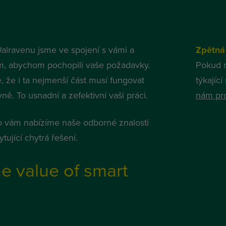
alravenu jsme ve spojení s vámi a
Zpětná
m, abychom pochopili vaše požadavky.
Pokud 
, že i ta nejmenší část musí fungovat
týkajíc
ně. To usnadní a zefektivní vaši práci.
nám pro
o vám nabízíme naše odborné znalosti
tující chytrá řešení.
e value of smart