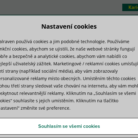
Kari
Nastavení cookies
lraven používá cookies a jim podobné technologie. Používáme
duktové systémy
Technická knihovna
nkční cookies, abychom se ujistili, že naše webové stránky fungují
bře a bezpečně a analytické cookies, abychom vám nabídli co
jlepší uživatelský zážitek. Marketingové / reklamní cookies umísťují
roč byly požární uzávěry Walraven použity v budově The Shard
etí strany (například sociální média), aby vám zobrazovaly
rsonalizované reklamy místo obecných. Umístěním těchto cookies
hou třetí strany sledovat vaše chování na internetu, aby vám moh
ární uzávěry Walraven použity
skytnout relevantnější reklamy. Kliknutím na „Souhlasím se všemi
okies“ souhlasíte s jejich umístěním. Kliknutím na tlačítko
astavení“ změníte své preference.
ednou
Souhlasím se všemi cookies
ena v roce
 doby se