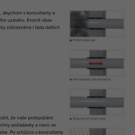
, abychom s konzultanty a
ního uzávěru. Kromě obav
nty zdůrazněna i řada dalších
žit, že naše protipožární
echny požadavky a navíc se
sebe. Po schůzce s konzultanty