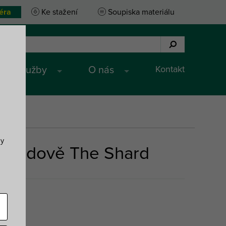
éra
Ke stažení
Soupiska materiálu
Kontakt
Služby
O nás
ly
 v budově The Shard