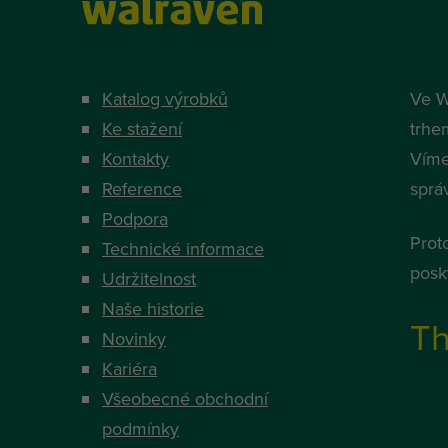
Katalog výrobků
Ve W
Ke stažení
trhe
Kontakty
Víme
Reference
správ
Podpora
Prot
Technické informace
posky
Udržitelnost
Naše historie
Th
Novinky
Kariéra
Všeobecné obchodní
podmínky