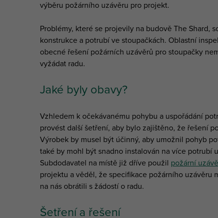
výběru požárního uzávěru pro projekt.
Problémy, které se projevily na budově The Shard,
konstrukce a potrubí ve stoupačkách. Oblastní inspe
obecné řešení požárních uzávěrů pro stoupačky nemus
vyžádat radu.
Jaké byly obavy?
Vzhledem k očekávanému pohybu a uspořádání potru
provést další šetření, aby bylo zajištěno, že řešení
Výrobek by musel být účinný, aby umožnil pohyb potr
také by mohl být snadno instalován na více potrubí 
Subdodavatel na místě již dříve použil
požární uzávě
projektu a věděl, že specifikace požárního uzávěru
na nás obrátili s žádostí o radu.
Šetření a řešení