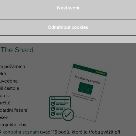
bchodů.
Nastavení
 výrobků,
žitější
Odmítnout cookies
 The Shard
ní požárních
eků.
t uvedena
iš často a
ou si
rčité
dardní řešení
ešení
projektu, aby
ký
kontrolní seznam
uvádí 15 bodů, které je třeba zvážit při