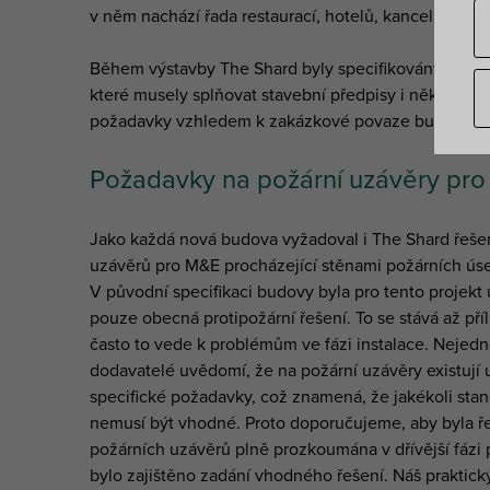
v něm nachází řada restaurací, hotelů, kanceláří a o
Během výstavby The Shard byly specifikovány tisíce
které musely splňovat stavební předpisy i některé slo
požadavky vzhledem k zakázkové povaze budovy.
Požadavky na požární uzávěry pro
Jako každá nová budova vyžadoval i The Shard řeše
uzávěrů pro M&E procházející stěnami požárních ús
V původní specifikaci budovy byla pro tento projek
pouze obecná protipožární řešení. To se stává až příl
často to vede k problémům ve fázi instalace. Nejedn
dodavatelé uvědomí, že na požární uzávěry existují u
specifické požadavky, což znamená, že jakékoli stan
nemusí být vhodné. Proto doporučujeme, aby byla ř
požárních uzávěrů plně prozkoumána v dřívější fázi 
bylo zajištěno zadání vhodného řešení. Náš praktic