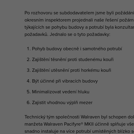
Po rozhovoru se subdodavatelem jsme byli požádáni
okresním inspektorem projednali naše řešení požár
týkajících se pohybu budovy a potrubí byla konzulta
požadavků. Jednalo se o tyto požadavky:
Pohyb budovy obecně i samotného potrubí
Zajištění těsnění proti studenému kouři
Zajištění utěsnění proti horkému kouři
Být účinné při vibracích budovy
Minimalizovat vedení hluku
Zajistit vhodnou výplň mezer
Technický tým společnosti Walraven byl schopen dolo
manžeta Walraven Pacifyre® MKII účinně splňuje vš
snadno instaluje na více potrubí umístěných blízko 