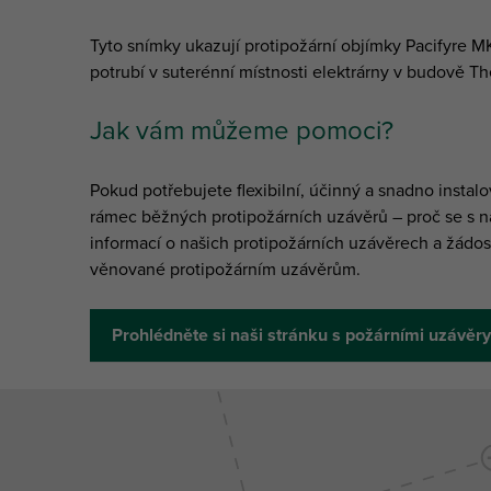
Tyto snímky ukazují protipožární objímky Pacifyre
potrubí v suterénní místnosti elektrárny v budově Th
Jak vám můžeme pomoci?
Pokud potřebujete flexibilní, účinný a snadno instal
rámec běžných protipožárních uzávěrů – proč se s nám
informací o našich protipožárních uzávěrech a žádos
věnované protipožárním uzávěrům.
Prohlédněte si naši stránku s požárními uzávěry