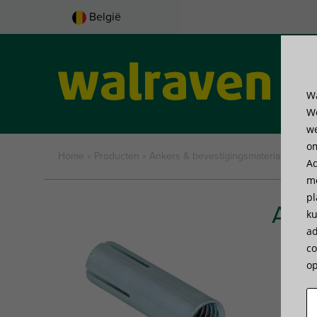
België
Wa
Pro
We
we
om
Home
»
Producten
»
Ankers & bevestigingsmaterialen
»
An
Ad
me
pl
Ank
ku
ad
co
op