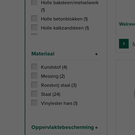
Holle baksteen/metselwerk
(1)
Holle betonblokken (1)
Walrav
Holle kalkzandsteen (1)
Kalkzandsteen (1)
M
Massief metselwerk (2)
Materiaal
Natuursteen (10)
Niet gescheurd beton (14)
Kunststof (4)
Voorgespannen
Messing (2)
kanaalplaatvloeren (5)
Roestvrij staal (3)
Staal (24)
Vinylester hars (1)
Oppervlaktebescherming