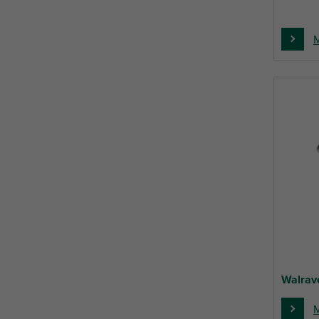
M
Walrav
M