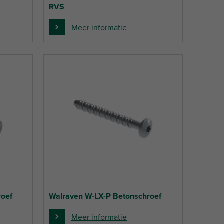
RVS
Meer informatie
roef
Walraven W-LX-P Betonschroef
Meer informatie