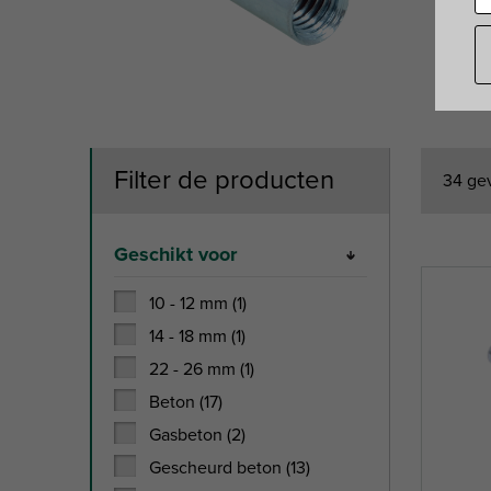
Filter de producten
34 ge
Geschikt voor
10 - 12 mm (1)
14 - 18 mm (1)
22 - 26 mm (1)
Beton (17)
Gasbeton (2)
Gescheurd beton (13)