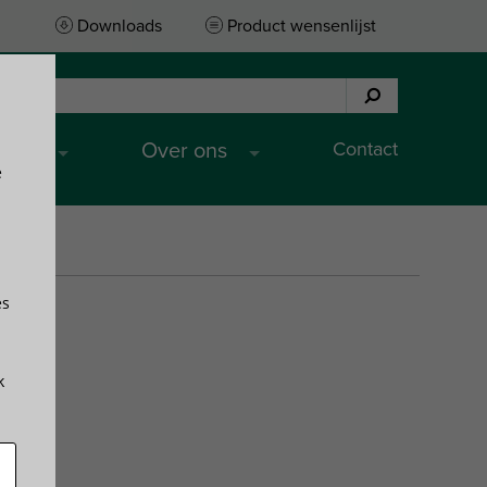
Downloads
Product wensenlijst
Contact
ices
Over ons
e
es
k