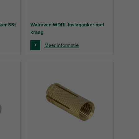
ker SSt
Walraven WDI1L Inslaganker met
kraag
Meer informatie