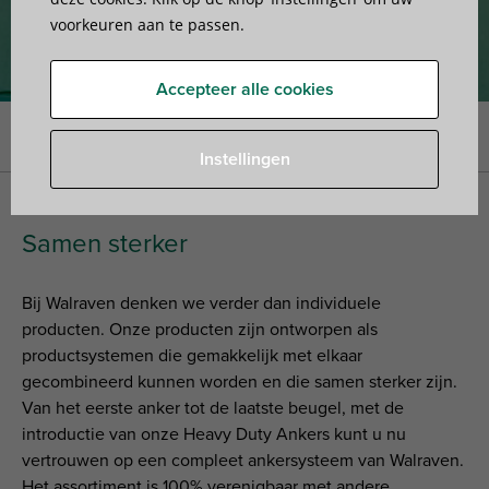
voorkeuren aan te passen.
Accepteer alle cookies
Home
»
Walraven Heavy Duty Ankers
Instellingen
Samen sterker
Bij Walraven denken we verder dan individuele
producten. Onze producten zijn ontworpen als
productsystemen die gemakkelijk met elkaar
gecombineerd kunnen worden en die samen sterker zijn.
Van het eerste anker tot de laatste beugel, met de
introductie van onze Heavy Duty Ankers kunt u nu
vertrouwen op een compleet ankersysteem van Walraven.
Het assortiment is 100% verenigbaar met andere