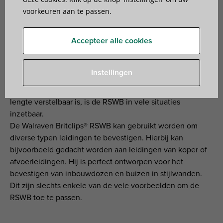
Britclips® RSWB. De RSWB is een kostenbesparende
voorkeuren aan te passen.
oplossing voor de montage van leidingen bij
systeemwanden en elektrotechnische dozen. Hierdoor is
Accepteer alle cookies
hij niet alleen populair bij loodgieters, maar ook bij
elektriciens.
Instellingen
De console kan geïnstalleerd worden in slechts drie
eenvoudige stappen en omdat de beugel volledig in
lengte verstelbaar is, is de RSWB in vele situaties
inzetbaar.
De Walraven Britclips® RSWB kan gebruikt worden om
diverse typen leidingen te bevestigen. Hierbij kan
bijvoorbeeld gedacht worden aan leidingen van koper of
afvoerleidingen. Hij is perfect ontworpen voor het
bevestigen van inbouwdozen en buizen in stijlwanden.
Dit zijn slechts enkele van de vele voorbeelden om de
RSWB toe te passen.