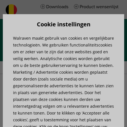
Downloads
Product wensenlijst
Cookie instellingen
Menu
Walraven maakt gebruik van cookies en vergelijkbare
technologieën. We gebruiken functionaliteitscookies
om er zeker van te zijn dat onze websites goed en
veilig werken. Analytische cookies worden gebruikt
Home
»
Producten
»
Bevestigingen voor elektrische installaties
om u de beste gebruikerservaring te kunnen bieden.
Marketing / Advertentie cookies worden geplaatst
door derden (zoals sociale media) om u
Bevestigingen voor
gepersonaliseerde advertenties te kunnen laten zien
in plaats van generieke advertenties. Door het
plaatsen van deze cookies kunnen derden uw
elektrische installaties
internetgedrag volgen om u relevantere advertenties
te kunnen tonen. Door te klikken op ‘Accepteer alle
Het complete assortiment bevestigingssystemen voor
cookies’, geeft u toestemming voor het plaatsen van
elektrische installaties omvat onder andere de Walraven
deze cookies. Klik op de knop ‘Instellingen’ om uw