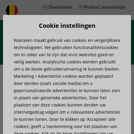
Downloads
Product wensenlijst
Cookie instellingen
Menu
Walraven maakt gebruik van cookies en vergelijkbare
technologieën. We gebruiken functionaliteitscookies
om er zeker van te zijn dat onze websites goed en
veilig werken. Analytische cookies worden gebruikt
Home
»
Producten
»
Sanitair & loodgieterswerk
»
Hulpstukken
»
om u de beste gebruikerservaring te kunnen bieden.
McAlpine Klemaansluitmof voor Standleiding
Marketing / Advertentie cookies worden geplaatst
door derden (zoals sociale media) om u
gepersonaliseerde advertenties te kunnen laten zien
McAlpine Klemaansluitmof
in plaats van generieke advertenties. Door het
plaatsen van deze cookies kunnen derden uw
internetgedrag volgen om u relevantere advertenties
voor Standleiding
te kunnen tonen. Door te klikken op ‘Accepteer alle
cookies’, geeft u toestemming voor het plaatsen van
voor aansluiting op een afvoerbuis
deze cookies. Klik op de knop ‘Instellingen’ om uw