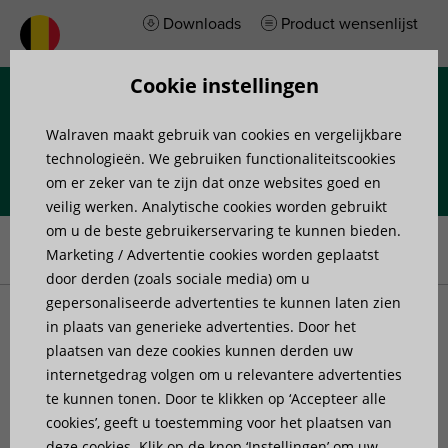
Downloads
Product wensenlijst
Cookie instellingen
Menu
Walraven maakt gebruik van cookies en vergelijkbare
technologieën. We gebruiken functionaliteitscookies
om er zeker van te zijn dat onze websites goed en
veilig werken. Analytische cookies worden gebruikt
Home
»
Producten
»
Railsystemen
»
Rail toebehoren
»
Walraven
om u de beste gebruikerservaring te kunnen bieden.
RapidStrut® Schuifmoer G2 (BUP1000)
Marketing / Advertentie cookies worden geplaatst
door derden (zoals sociale media) om u
gepersonaliseerde advertenties te kunnen laten zien
Walraven RapidStrut®
in plaats van generieke advertenties. Door het
plaatsen van deze cookies kunnen derden uw
internetgedrag volgen om u relevantere advertenties
Schuifmoer G2 (BUP1000)
te kunnen tonen. Door te klikken op ‘Accepteer alle
cookies’, geeft u toestemming voor het plaatsen van
voor snelle verbinding van beugels en
deze cookies. Klik op de knop ‘Instellingen’ om uw