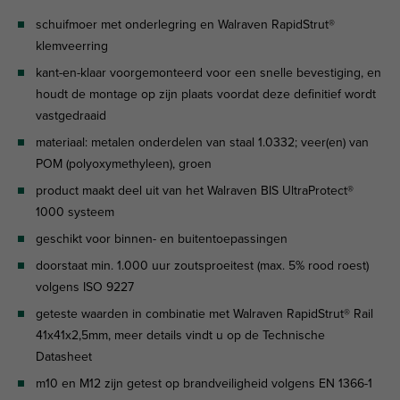
schuifmoer met onderlegring en Walraven RapidStrut®
klemveerring
kant-en-klaar voorgemonteerd voor een snelle bevestiging, en
houdt de montage op zijn plaats voordat deze definitief wordt
vastgedraaid
materiaal: metalen onderdelen van staal 1.0332; veer(en) van
POM (polyoxymethyleen), groen
product maakt deel uit van het Walraven BIS UltraProtect®
1000 systeem
geschikt voor binnen- en buitentoepassingen
doorstaat min. 1.000 uur zoutsproeitest (max. 5% rood roest)
volgens ISO 9227
geteste waarden in combinatie met Walraven RapidStrut® Rail
41x41x2,5mm, meer details vindt u op de Technische
Datasheet
m10 en M12 zijn getest op brandveiligheid volgens EN 1366-1