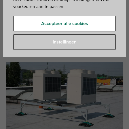
voorkeuren aan te passen.
Referenties Dakmontage Oplossingen
Accepteer alle cookies
Instellingen
Installatie Ondersteuning