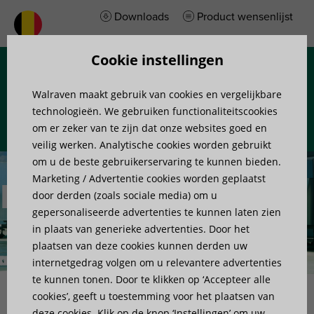
Downloads
Product wensenlijst
Cookie instellingen
Menu
Walraven maakt gebruik van cookies en vergelijkbare
technologieën. We gebruiken functionaliteitscookies
om er zeker van te zijn dat onze websites goed en
veilig werken. Analytische cookies worden gebruikt
om u de beste gebruikerservaring te kunnen bieden.
Marketing / Advertentie cookies worden geplaatst
Referenties
door derden (zoals sociale media) om u
gepersonaliseerde advertenties te kunnen laten zien
in plaats van generieke advertenties. Door het
plaatsen van deze cookies kunnen derden uw
internetgedrag volgen om u relevantere advertenties
te kunnen tonen. Door te klikken op ‘Accepteer alle
cookies’, geeft u toestemming voor het plaatsen van
Home
»
Walraven Dakmontage Systemen
»
Referenties
deze cookies. Klik op de knop ‘Instellingen’ om uw