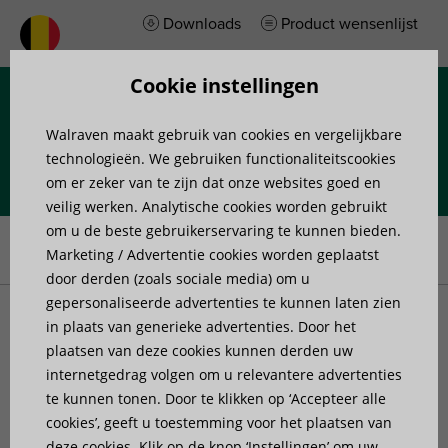
Downloads
Product wensenlijst
Cookie instellingen
Menu
Walraven maakt gebruik van cookies en vergelijkbare
technologieën. We gebruiken functionaliteitscookies
om er zeker van te zijn dat onze websites goed en
veilig werken. Analytische cookies worden gebruikt
Home
»
Advies
»
Tips & Tricks
»
Hoe bepaal ik de juiste
om u de beste gebruikerservaring te kunnen bieden.
beugelafstand?
Marketing / Advertentie cookies worden geplaatst
door derden (zoals sociale media) om u
gepersonaliseerde advertenties te kunnen laten zien
Hoe bepaal ik de juiste
in plaats van generieke advertenties. Door het
plaatsen van deze cookies kunnen derden uw
internetgedrag volgen om u relevantere advertenties
beugelafstand?
te kunnen tonen. Door te klikken op ‘Accepteer alle
cookies’, geeft u toestemming voor het plaatsen van
Het lijkt zo eenvoudig om leidingen te installeren en op
deze cookies. Klik op de knop ‘Instellingen’ om uw