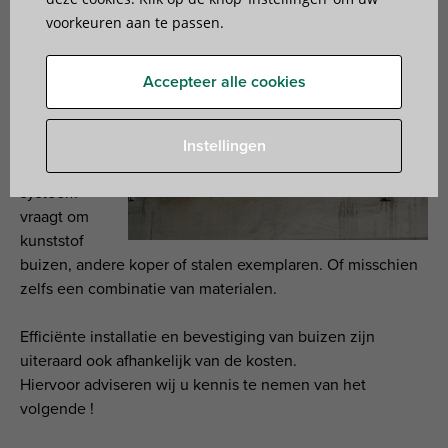
een efficiënte manier vast te zetten. Maar omdat de
voorkeuren aan te passen.
voorwaarden en faciliteiten voor elk project verschillen,
is
het steeds
een nieuwe
Accepteer alle cookies
puzzel die
opgelost
dient te
Instellingen
worden. Eén
systeem
vraagt om
kunststof
buizen, andere koper of stalen exemplaren. Of misschien
zelfs een combinatie van materialen.
Efficiënte installatie en bevestiging van buizen zijn
uiteraard ook afhankelijk van de kosten.
Hiervoor adviseren wij u kennis te nemen van het
volgende !